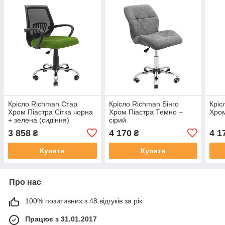
Крісло Richman Стар
Крісло Richman Бінго
Кріс
Хром Піастра Сітка чорна
Хром Піастра Темно –
Хром
+ зелена (сидіння)
сірий
3 858
4 170
4 1
₴
₴
Купити
Купити
Про нас
100% позитивних з 48 відгуків за рік
Працює з 31.01.2017