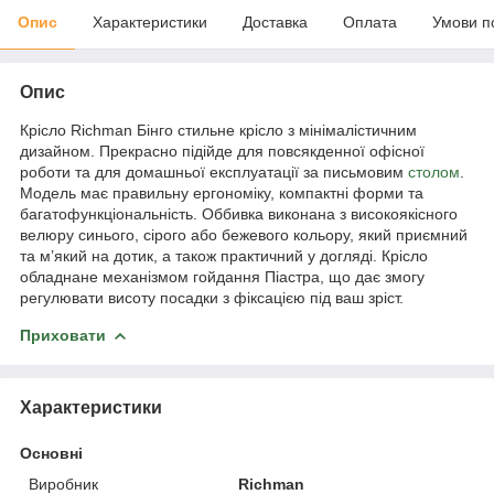
Опис
Характеристики
Доставка
Оплата
Умови п
Опис
Крісло Richman Бінго стильне крісло з мінімалістичним
дизайном. Прекрасно підійде для повсякденної офісної
роботи та для домашньої експлуатації за письмовим
столом
.
Модель має правильну ергономіку, компактні форми та
багатофункціональність. Оббивка виконана з високоякісного
велюру синього, сірого або бежевого кольору, який приємний
та м’який на дотик, а також практичний у догляді. Крісло
обладнане механізмом гойдання Піастра, що дає змогу
регулювати висоту посадки з фіксацією під ваш зріст.
Приховати
Характеристики
Основні
Виробник
Richman