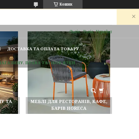
Кошик
ти сьогодні вихідний. Вашу заявку буде оброблено
Львів, Львів, Україна
И
ДОСТАВКА ТА ОПЛАТА ТОВАРУ
МАГАЗИНУ. ПРАВА ТА ОБОВ'ЯЗКИ
У ТА
МЕБЛІ ДЛЯ РЕСТОРАНІВ, КАФЕ,
БАРІВ HORECA