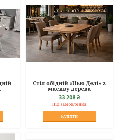
дній
Стіл обідній «Нью Делі» з
і
масиву дерева
33 208 ₴
Під замовлення
Купити