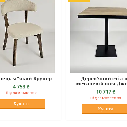
лець м"який Брунер
Дерев'яний стіл 
металевій нозі Дже
4 753 ₴
10 717 ₴
Під замовлення
Під замовлення
Купити
Купити