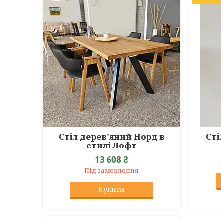
Стіл дерев'яний Норд в
Сті
стилі Лофт
13 608 ₴
Під замовлення
Купити