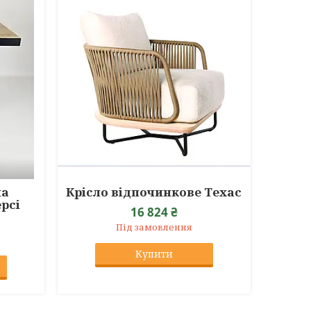
на
Крісло відпочинкове Техас
рсі
16 824 ₴
Під замовлення
Купити