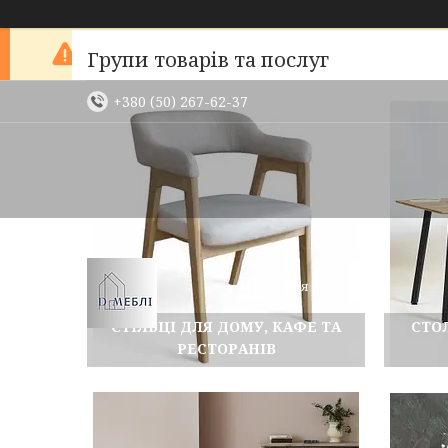
Зараз компанія не може швидко обробляти
Групи товарів та послуг
+380 (50) 267-62-37
Меблі для вашого
будинку
СТІЛЬЦІ ДЛЯ ДОМУ, КАФЕ ТА
СТО
РЕСТОРАНІВ