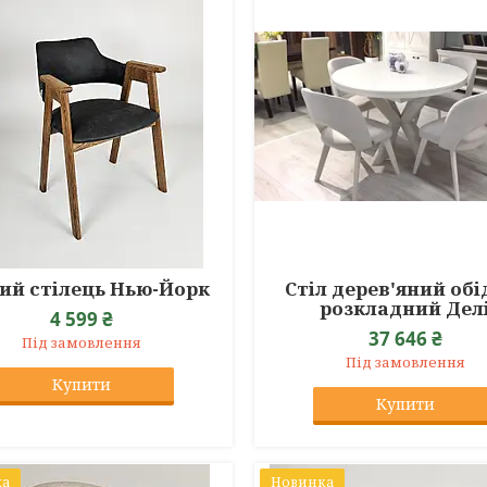
ий стілець Нью-Йорк
Стіл дерев'яний обі
розкладний Дел
4 599 ₴
37 646 ₴
Під замовлення
Під замовлення
Купити
Купити
ка
Новинка