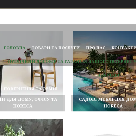
 замовлення та повідомлення, оскільки за її графіком робо
найближчим робочим днем.
ГОЛОВНА
ТОВАРИ ТА ПОСЛУГИ
ПРО НАС
КОНТАКТ
ПУБЛІЧНИЙ ДОГОВІР ТА ГАРАНТІЯ НАШОГО ІНТЕРНЕТ 
ПОКУПЦЯ.
ПОВЕРНЕННЯ ТА ОБМІН
ЛИ ДЛЯ ДОМУ, ОФІСУ ТА
САДОВІ МЕБЛІ ДЛЯ ДОМ
HORECA
HORECA