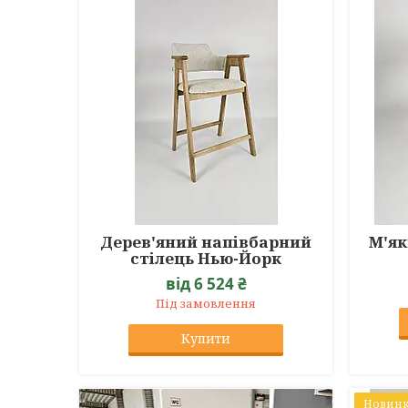
Дерев'яний напівбарний
М'як
стілець Нью-Йорк
від 6 524 ₴
Під замовлення
Купити
Новин