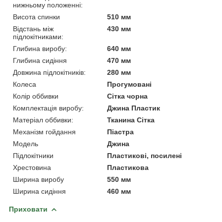
нижньому положенні:
Висота спинки
510 мм
Відстань між
430 мм
підлокітниками:
Глибина виробу:
640 мм
Глибина сидіння
470 мм
Довжина підлокітників:
280 мм
Колеса
Прогумовані
Колір оббивки
Сітка чорна
Комплектація виробу:
Джина Пластик
Матеріал оббивки:
Тканина Сітка
Механізм гойдання
Піастра
Мoдель
Джина
Підлокітники
Пластикові, посилені
Хрестовина
Пластикова
Ширина виробу
550 мм
Ширина сидіння
460 мм
Приховати