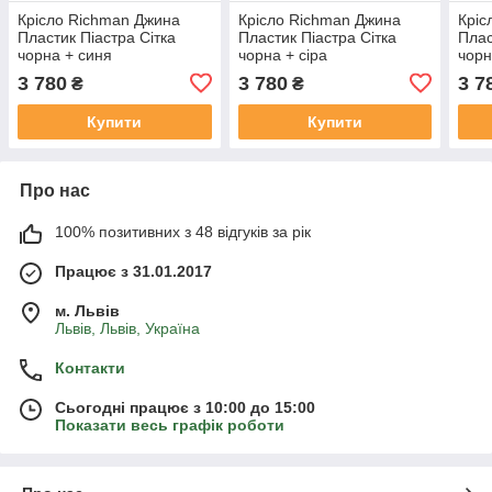
Крісло Richman Джина
Крісло Richman Джина
Кріс
Пластик Піастра Сітка
Пластик Піастра Сітка
Плас
чорна + синя
чорна + сіра
чорн
3 780
3 780
3 7
₴
₴
Купити
Купити
Про нас
100% позитивних з 48 відгуків за рік
Працює з 31.01.2017
м. Львів
Львів, Львів, Україна
Контакти
Сьогодні працює з 10:00 до 15:00
Показати весь графік роботи