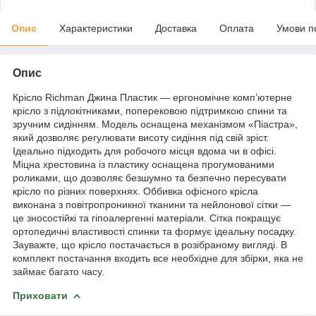
Опис
Характеристики
Доставка
Оплата
Умови п
Опис
Крісло Richman Джина Пластик — ергономічне комп’ютерне
крісло з підлокітниками, поперековою підтримкою спини та
зручним сидінням. Модель оснащена механізмом «Піастра»,
який дозволяє регулювати висоту сидіння під свій зріст.
Ідеально підходить для робочого місця вдома чи в офісі.
Міцна хрестовина із пластику оснащена прогумованими
роликами, що дозволяє безшумно та безпечно пересувати
крісло по різних поверхнях. Оббивка офісного крісла
виконана з повітропроникної тканини та нейлонової сітки —
це зносостійкі та гіпоалергенні матеріали. Сітка покращує
ортопедичні властивості спинки та формує ідеальну посадку.
Зауважте, що крісло постачається в розібраному вигляді. В
комплект постачання входить все необхідне для збірки, яка не
займає багато часу.
Приховати