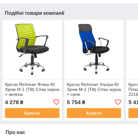
Подібні товари компанії
Крісло Richman Флеш Ю
Крісло Richman Ультра Ю
Кріс
Хром М-1 (Tilt) Сітка чорна
Хром M-1 (Tilt) Сітка чорна
Плас
+ зелена
+ синя
2216
4 278
5 754
5 4
₴
₴
Купити
Купити
Про нас