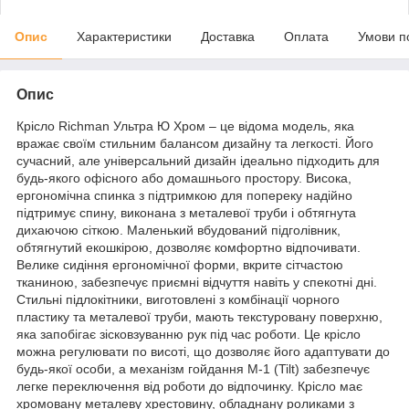
Опис
Характеристики
Доставка
Оплата
Умови п
Опис
Крісло Richman Ультра Ю Хром – це відома модель, яка
вражає своїм стильним балансом дизайну та легкості. Його
сучасний, але універсальний дизайн ідеально підходить для
будь-якого офісного або домашнього простору. Висока,
ергономічна спинка з підтримкою для попереку надійно
підтримує спину, виконана з металевої труби і обтягнута
дихаючою сіткою. Маленький вбудований підголівник,
обтягнутий екошкірою, дозволяє комфортно відпочивати.
Велике сидіння ергономічної форми, вкрите сітчастою
тканиною, забезпечує приємні відчуття навіть у спекотні дні.
Стильні підлокітники, виготовлені з комбінації чорного
пластику та металевої труби, мають текстуровану поверхню,
яка запобігає зісковзуванню рук під час роботи. Це крісло
можна регулювати по висоті, що дозволяє його адаптувати до
будь-якої особи, а механізм гойдання M-1 (Tilt) забезпечує
легке переключення від роботи до відпочинку. Крісло має
хромовану металеву хрестовину, обладнану роликами з