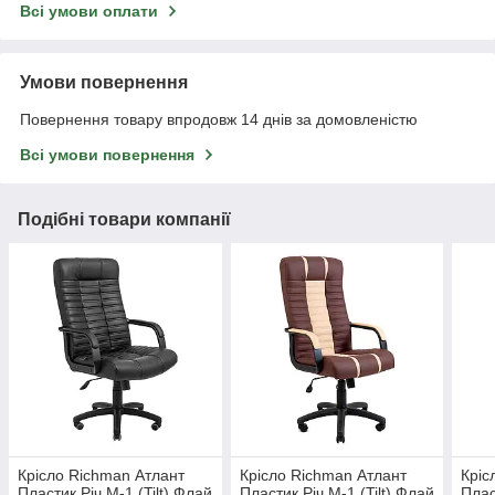
Всі умови оплати
Умови повернення
Повернення товару впродовж 14 днів за домовленістю
Всі умови повернення
Подібні товари компанії
Крісло Richman Атлант
Крісло Richman Атлант
Кріс
Пластик Річ M-1 (Tilt) Флай
Пластик Річ M-1 (Tilt) Флай
Плас