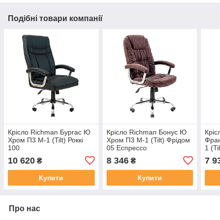
Подібні товари компанії
Крісло Richman Бургас Ю
Крісло Richman Бонус Ю
Кріс
Хром П3 M-1 (Tilt) Роккі
Хром П3 M-1 (Tilt) Фрідом
Фра
100
05 Еспрессо
1 (T
10 620
8 346
7 9
₴
₴
Купити
Купити
Про нас