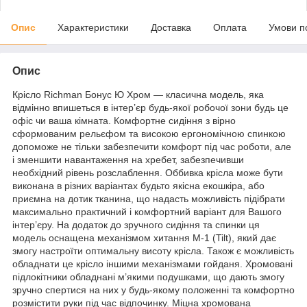
Опис
Характеристики
Доставка
Оплата
Умови п
Опис
Крісло Richman Бонус Ю Хром — класична модель, яка
відмінно впишеться в інтер’єр будь-якої робочої зони будь це
офіс чи ваша кімната. Комфортне сидіння з вірно
сформованим рельєфом та високою ергономічною спинкою
допоможе не тільки забезпечити комфорт під час роботи, але
і зменшити навантаження на хребет, забезпечивши
необхідний рівень розслаблення. Оббивка крісла може бути
виконана в різних варіантах будьто якісна екошкіра, або
приємна на дотик тканина, що надасть можливість підібрати
максимально практичний і комфортний варіант для Вашого
інтер’єру. На додаток до зручного сидіння та спинки ця
модель оснащена механізмом хитання M-1 (Tilt), який дає
змогу настроїти оптимальну висоту крісла. Також є можливість
обладнати це крісло іншими механізмами гойданя. Хромовані
підлокітники обладнані м’якими подушками, що дають змогу
зручно спертися на них у будь-якому положенні та комфортно
розмістити руки під час відпочинку. Міцна хромована