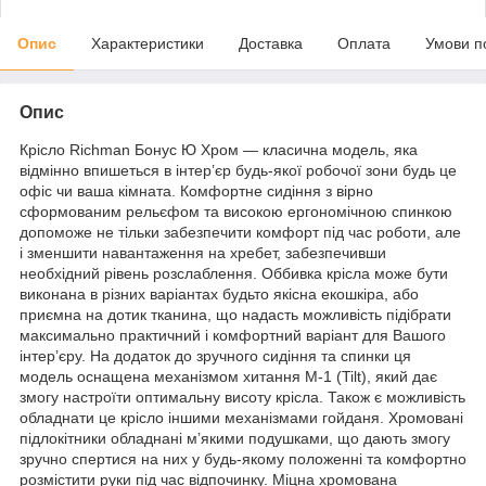
Опис
Характеристики
Доставка
Оплата
Умови п
Опис
Крісло Richman Бонус Ю Хром — класична модель, яка
відмінно впишеться в інтер’єр будь-якої робочої зони будь це
офіс чи ваша кімната. Комфортне сидіння з вірно
сформованим рельєфом та високою ергономічною спинкою
допоможе не тільки забезпечити комфорт під час роботи, але
і зменшити навантаження на хребет, забезпечивши
необхідний рівень розслаблення. Оббивка крісла може бути
виконана в різних варіантах будьто якісна екошкіра, або
приємна на дотик тканина, що надасть можливість підібрати
максимально практичний і комфортний варіант для Вашого
інтер’єру. На додаток до зручного сидіння та спинки ця
модель оснащена механізмом хитання M-1 (Tilt), який дає
змогу настроїти оптимальну висоту крісла. Також є можливість
обладнати це крісло іншими механізмами гойданя. Хромовані
підлокітники обладнані м’якими подушками, що дають змогу
зручно спертися на них у будь-якому положенні та комфортно
розмістити руки під час відпочинку. Міцна хромована