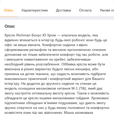
Опис
Характеристики
Доставка
Оплата
Умови п
Опис
Крісло Richman Бонус Ю Хром — класична модель, яка
відмінно впишеться в інтер’єр будь-якої робочої зони будь це
офіс чи ваша кімната. Комфортне сидіння з вірно
сформованим рельєфом та високою ергономічною спинкою
допоможе не тільки забезпечити комфорт під час роботи, але
і зменшити навантаження на хребет, забезпечивши
необхідний рівень розслаблення. Оббивка крісла може бути
виконана в різних варіантах будьто якісна екошкіра, або
приємна на дотик тканина, що надасть можливість підібрати
максимально практичний і комфортний варіант для Вашого
інтер’єру. На додаток до зручного сидіння та спинки ця
модель оснащена механізмом хитання M-1 (Tilt), який дає
змогу настроїти оптимальну висоту крісла. Також є можливість
обладнати це крісло іншими механізмами гойданя. Хромовані
підлокітники обладнані м’якими подушками, що дають змогу
зручно спертися на них у будь-якому положенні та комфортно
розмістити руки під час відпочинку. Міцна хромована