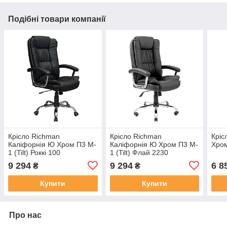
Подібні товари компанії
Крісло Richman
Крісло Richman
Кріс
Каліфорнія Ю Хром П3 M-
Каліфорнія Ю Хром П3 M-
Хром
1 (Tilt) Роккі 100
1 (Tilt) Флай 2230
9 294
9 294
6 8
₴
₴
Купити
Купити
Про нас