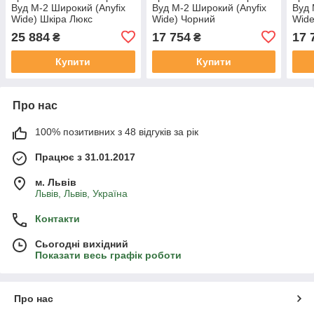
Вуд M-2 Широкий (Anyfix
Вуд M-2 Широкий (Anyfix
Вуд 
Wide) Шкіра Люкс
Wide) Чорний
Wide
Коричнева
25 884
17 754
17 
₴
₴
Купити
Купити
Про нас
100% позитивних з 48 відгуків за рік
Працює з 31.01.2017
м. Львів
Львів, Львів, Україна
Контакти
Сьогодні вихідний
Показати весь графік роботи
Про нас