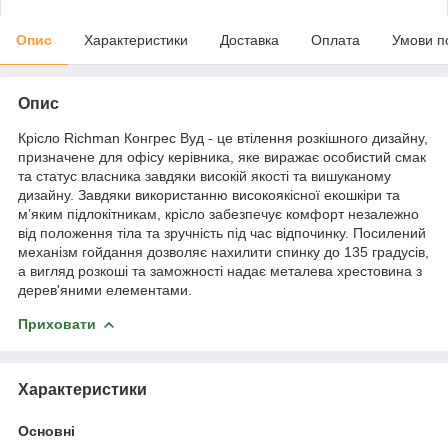
Опис
Характеристики
Доставка
Оплата
Умови п
Опис
Крісло Richman Конгрес Вуд - це втілення розкішного дизайну,
призначене для офісу керівника, яке виражає особистий смак
та статус власника завдяки високій якості та вишуканому
дизайну. Завдяки використанню високоякісної екошкіри та
м’яким підлокітникам, крісло забезпечує комфорт незалежно
від положення тіла та зручність під час відпочинку. Посилений
механізм гойдання дозволяє нахилити спинку до 135 градусів,
а вигляд розкоші та заможності надає металева хрестовина з
дерев'яними елементами.
Приховати
Характеристики
Основні