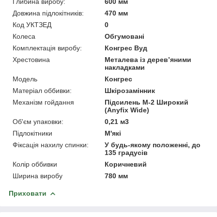
Глибина виробу:
600 мм
Довжина підлокітників:
470 мм
Код УКТЗЕД
0
Колеса
Обгумовані
Комплектація виробу:
Конгрес Вуд
Хрестовина
Металева із дерев’яними
накладками
Мoдель
Конгрес
Матеріал оббивки:
Шкірозамінник
Механізм гойдання
Підсилень M-2 Широкий
(Anyfix Wide)
Об'єм упаковки:
0,21 м3
Підлокітники
М'які
Фіксація нахилу спинки:
У будь-якому положенні, до
135 градусів
Колір оббивки
Коричневий
Ширина виробу
780 мм
Приховати