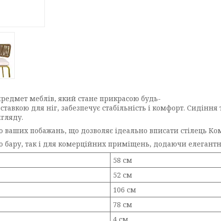
предмет меблів, який стане прикрасою будь-
дставкою для ніг, забезпечує стабільність і комфорт. Сидіння
гляду.
 ваших побажань, що дозволяє ідеально вписати стілець Комо
 бару, так і для комерційних приміщень, додаючи елегантно
58 см
52 см
106 см
78 см
4 см