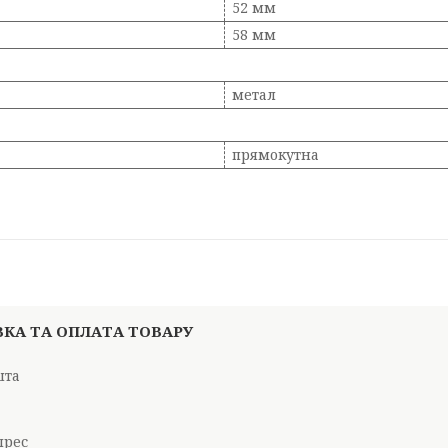
52 мм
58 мм
метал
прямокутна
КА ТА ОПЛАТА ТОВАРУ
шта
і
прес