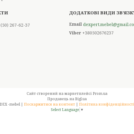
dexpert.mebel@gmail.c
 (50) 267-62-37
+380502676237
Сайт створений на маркетплейсі
Prom.ua
Продавець на Bigl.ua
DEX -mebel |
Поскаржитися на контент
|
Політика конфіденційност
Select Language
▼