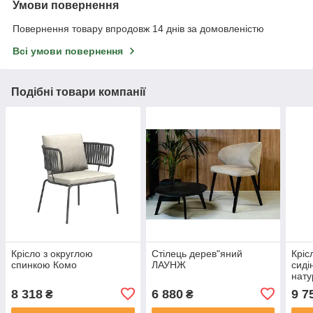
Умови повернення
Повернення товару впродовж 14 днів за домовленістю
Всі умови повернення
Подібні товари компанії
Крісло з округлою
Стілець дерев"яний
Кріс
спинкою Комо
ЛАУНЖ
сиді
нату
8 318
6 880
9 7
₴
₴