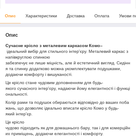
Опис
Характеристики
Доставка
Оплата
Умови п
Опис
Сучасне крісло з металевим каркасом Комо–
ідеальний вибір для стильного інтер'єру. Металевий каркас з
напівкруглою спинкою
забезпечує не лише міцність, але й естетичний вигляд. Сидінн
я та спинку додатково можна укомплектувати подушками,
додаючи комфорту і вишуканості.
Це крісло стане чудовим доповненням для будь-
якого сучасного інтер'єру, надаючи йому елегантності і функці
ональності.
Колір рами та подушок обираються відповідно до ваших поба
жань, що дозволяє ідеально вписати крісло Комо у будь-
який інтер'єр.
Це крісло
чудово підходить як для домашнього бару, так і для комерційн
их приміщень, додаючи елегантності і комфорту.