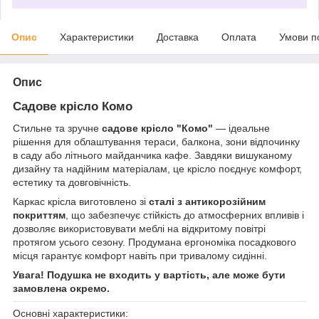
Опис
Характеристики
Доставка
Оплата
Умови п
Опис
Садове крісло Комо
Стильне та зручне
садове крісло "Комо"
— ідеальне
рішення для облаштування тераси, балкона, зони відпочинку
в саду або літнього майданчика кафе. Завдяки вишуканому
дизайну та надійним матеріалам, це крісло поєднує комфорт,
естетику та довговічність.
Каркас крісла виготовлено зі
сталі з антикорозійним
покриттям
, що забезпечує стійкість до атмосферних впливів і
дозволяє використовувати меблі на відкритому повітрі
протягом усього сезону. Продумана ергономіка посадкового
місця гарантує комфорт навіть при тривалому сидінні.
Увага! Подушка не входить у вартість, але може бути
замовлена окремо.
Основні характеристики: