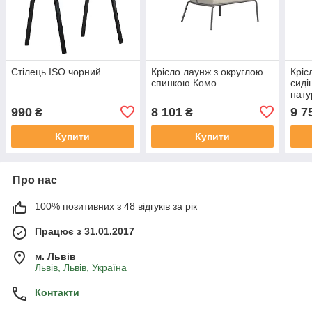
Стілець ISO чорний
Крісло лаунж з округлою
Кріс
спинкою Комо
сиді
нату
990
8 101
9 7
₴
₴
Купити
Купити
Про нас
100% позитивних з 48 відгуків за рік
Працює з 31.01.2017
м. Львів
Львів, Львів, Україна
Контакти