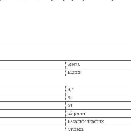
Siesta
Білий
4,5
95
51
збірний
Базальтопластик
Стілець