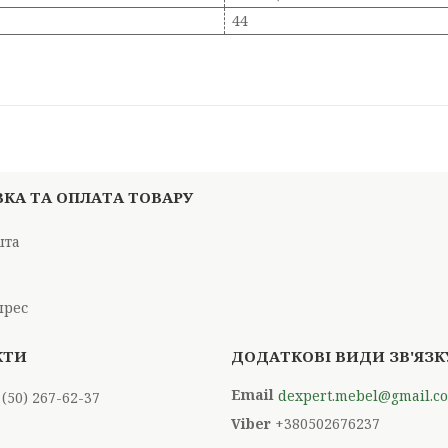
44
КА ТА ОПЛАТА ТОВАРУ
шта
і
прес
dexpert.mebel@gmail.c
 (50) 267-62-37
+380502676237