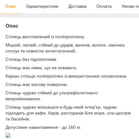
Опис
Характеристики
Доставка
Оплата
Умови п
Опис
Стілець виготовлений із поліпропілену.
Міцний, легкий, стійкий до ударів, вигинів, вологи, хімічних
сполук та повністю антистатичний.
Стілець без підлокітників.
Стілець має ніжки, що не ковзають.
Каркас стільця поліпропілен із використанням скловолокна.
Стілець має матову поверхню.
Стілець чудово стійкий до ультрафіолетового
випромінювання.
Стілець чудово впишешся в будь-який інтер'єр, чудово
підходить для кафе, барів, ресторанів біля моря, спа-центрів
та басейнів.
Допустиме навантаження - до 160 кг.