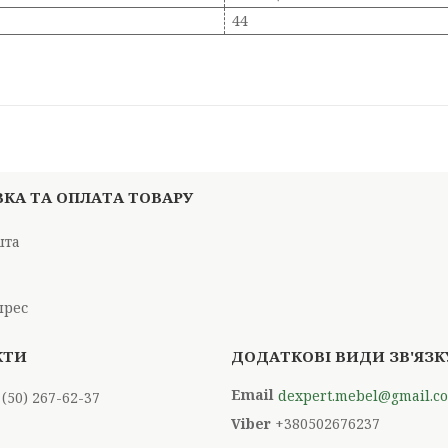
44
КА ТА ОПЛАТА ТОВАРУ
шта
і
прес
dexpert.mebel@gmail.c
 (50) 267-62-37
+380502676237