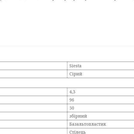
Siesta
Сірий
4,3
96
50
збірний
Базальтопластик
Стілець