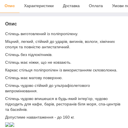
Опис
Характеристики
Доставка
Оплата
Умови п
Опис
Стілець виготовлений із поліпропілену.
Міцний, легкий, стійкий до ударів, вигинів, вологи, хімічних
сполук та повністю антистатичний.
Стілець без підлокітників.
Стілець має ніжки, що не ковзають.
Каркас стільця поліпропілен із використанням скловолокна.
Стілець має матову поверхню.
Стілець чудово стійкий до ультрафіолетового
випромінювання.
Стілець чудово впишешся в будь-який інтер'єр, чудово
підходить для кафе, барів, ресторанів біля моря, спа-центрів
та басейнів.
Допустиме навантаження - до 160 кг.