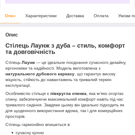
Опис
Характеристики
Доставка
Оплата
Умови п
Опис
Стілець Лаунж з дуба – стиль, комфорт
та довговічність
Стілець
Лаунж
— це ідеальне поєднання сучасного дизайну,
ергономіки та надійності. Модель виготовлена з
натурального дубового каркасу
, що гарантує високу
міцність, стійкість до навантажень та тривалий термін
експлуатації.
Особливістю стільця є
півкругла спинка
, яка м’яко огортає
спину, забезпечуючи максимальний комфорт навіть під час
тривалого сидіння. Завдяки цьому він ідеально підходить як
для щоденного використання вдома, так і для комерційних
просторів.
Стілець гармонійно впишеться в:
сучасну кухню