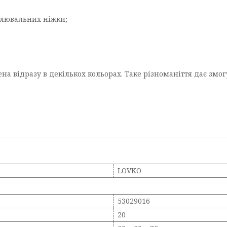
гулювальних ніжки;
на відразу в декількох кольорах. Таке різноманіття дає змо
LOVKO
53029016
20