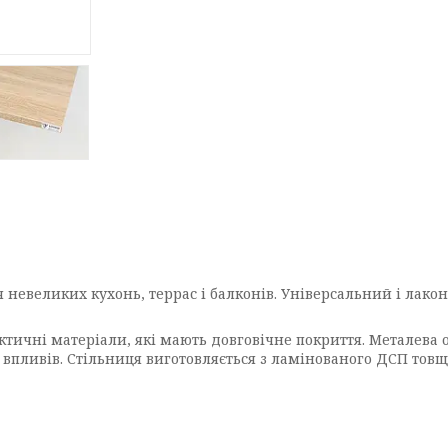
ля невеликих кухонь, террас і балконів. Універсальний і лак
актичні матеріали, які мають довговічне покриття. Металев
их впливів. Стільниця виготовляється з ламінованого ДСП то