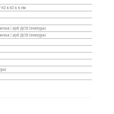
/ 62 х 62 х 4 см
 метал / дуб ДСП (тектура)
 метал / дуб ДСП (тектура)
ура)