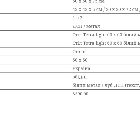
60 х 60 х 75 см
42 х 42 х 3 см / 20 х 20 х 72 см 
1 в 3
ДСП / метал
Стіл Tetra light 60 х 60 білий
Стіл Tetra light 60 х 60 білий
Столи
60 х 60
Україна
обідні
білий метал / дуб ДСП (текст
3590.00