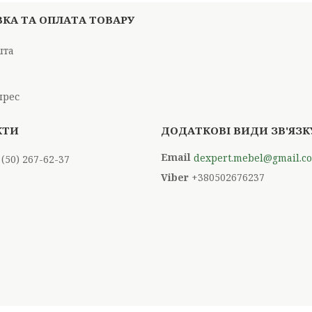
КА ТА ОПЛАТА ТОВАРУ
шта
і
прес
dexpert.mebel@gmail.c
 (50) 267-62-37
+380502676237