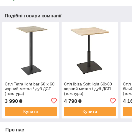
Подібні товари компанії
Стіл Tetra light bar 60 х 60
Стіл Ibiza Soft light 60x60
Стіл 
чорний метал / дуб ДСП
чорний метал / дуб ДСП
біли
(текстура)
(текстура)
(тек
3 990
4 790
4 1
₴
₴
Купити
Купити
Про нас