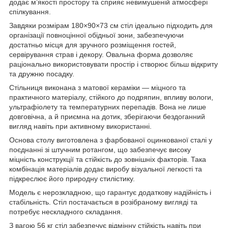
додає м’якості простору та сприяє невимушеній атмосфері
спілкування.
Завдяки розмірам 180×90×73 см стіл ідеально підходить для
організації повноцінної обідньої зони, забезпечуючи
достатньо місця для зручного розміщення гостей,
сервірування страв і декору. Овальна форма дозволяє
раціонально використовувати простір і створює більш відкриту
та дружню посадку.
Стільниця виконана з матової кераміки — міцного та
практичного матеріалу, стійкого до подряпин, впливу вологи,
ультрафіолету та температурних перепадів. Вона не лише
довговічна, а й приємна на дотик, зберігаючи бездоганний
вигляд навіть при активному використанні.
Основа столу виготовлена з фарбованої оцинкованої сталі у
поєднанні зі штучним ротангом, що забезпечує високу
міцність конструкції та стійкість до зовнішніх факторів. Така
комбінація матеріалів додає виробу візуальної легкості та
підкреслює його природну стилістику.
Модель є нерозкладною, що гарантує додаткову надійність і
стабільність. Стіл постачається в розібраному вигляді та
потребує нескладного складання.
З вагою 56 кг стіл забезпечує відмінну стійкість навіть при