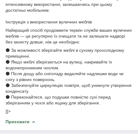
інтенсивному використанні, залишаючись при цьому
достатньо мобільним.
Інструкція з використання вуличних меблів
Найкращий спосіб продовжити термін служби ваших вуличних
меблів — це регулярно їх очищати та не залишати надворі
без захисту довше, ніж це необхідно.
⚫ За можливості зберігайте меблі в сухому прохолодному
приміщенні.
⚫ Якщо меблі зберігаються на вулиці, накривайте їх
водонепроникним чохлом.
⚫ Після дощу або снігопаду видаляйте надлишки води чи
снігу з рівних поверхонь.
⚫ Забезпечуйте циркуляцію повітря, щоб уникнути утворення
конденсату.
⚫ Переконайтеся, що подушки повністю сухі перед
зберіганням у чохлі або ящику для зберігання.
]]>
Приховати