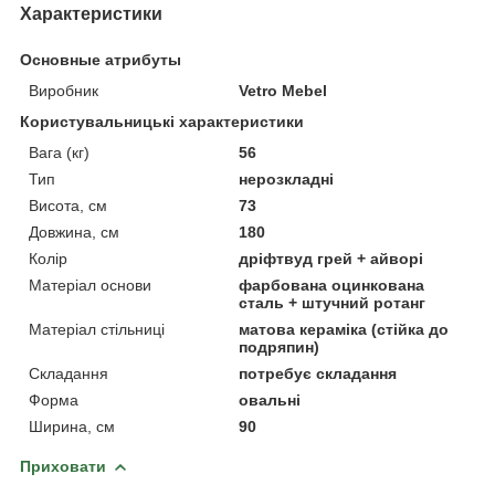
Характеристики
Основные атрибуты
Виробник
Vetro Mebel
Користувальницькі характеристики
Вага (кг)
56
Тип
нерозкладні
Висота, см
73
Довжина, см
180
Колір
дріфтвуд грей + айворі
Матеріал основи
фарбована оцинкована
сталь + штучний ротанг
Матеріал стільниці
матова кераміка (стійка до
подряпин)
Складання
потребує складання
Форма
овальні
Ширина, см
90
Приховати