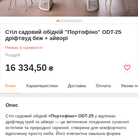
Стіл садовий обідній "Портофіно" ODT-25
дріфтвуд беж + айворі
Немає в наявності
Роздріб
16 334,50
₴
Опис
Характеристики
Доставка
Оплата
Умови п
Опис
Стіл садовий обідній
«Портофіно» ODT-25
у відтінках
дріфтвуд грей та айворі — це витончене поєднання сучасної
естетики та природної гармонії, створене для комфортного
відпочинку просто неба. Його елегантна овальна форма