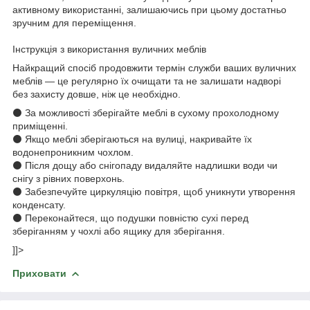
активному використанні, залишаючись при цьому достатньо
зручним для переміщення.
Інструкція з використання вуличних меблів
Найкращий спосіб продовжити термін служби ваших вуличних
меблів — це регулярно їх очищати та не залишати надворі
без захисту довше, ніж це необхідно.
⚫ За можливості зберігайте меблі в сухому прохолодному
приміщенні.
⚫ Якщо меблі зберігаються на вулиці, накривайте їх
водонепроникним чохлом.
⚫ Після дощу або снігопаду видаляйте надлишки води чи
снігу з рівних поверхонь.
⚫ Забезпечуйте циркуляцію повітря, щоб уникнути утворення
конденсату.
⚫ Переконайтеся, що подушки повністю сухі перед
зберіганням у чохлі або ящику для зберігання.
]]>
Приховати