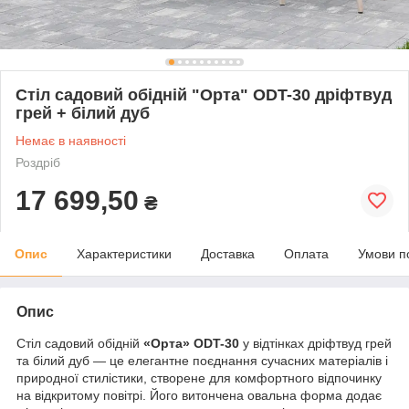
Стіл садовий обідній "Орта" ODT-30 дріфтвуд
грей + білий дуб
Немає в наявності
Роздріб
17 699,50
₴
Опис
Характеристики
Доставка
Оплата
Умови п
Опис
Стіл садовий обідній
«Орта» ODT-30
у відтінках дріфтвуд грей
та білий дуб — це елегантне поєднання сучасних матеріалів і
природної стилістики, створене для комфортного відпочинку
на відкритому повітрі. Його витончена овальна форма додає