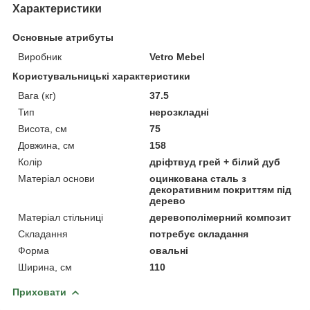
Характеристики
Основные атрибуты
Виробник
Vetro Mebel
Користувальницькі характеристики
Вага (кг)
37.5
Тип
нерозкладні
Висота, см
75
Довжина, см
158
Колір
дріфтвуд грей + білий дуб
Матеріал основи
оцинкована сталь з
декоративним покриттям під
дерево
Матеріал стільниці
деревополімерний композит
Складання
потребує складання
Форма
овальні
Ширина, см
110
Приховати