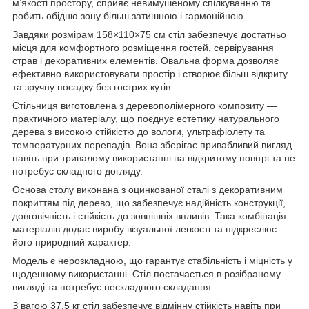
м’якості простору, сприяє невимушеному спілкуванню та
робить обідню зону більш затишною і гармонійною.
Завдяки розмірам 158×110×75 см стіл забезпечує достатньо
місця для комфортного розміщення гостей, сервірування
страв і декоративних елементів. Овальна форма дозволяє
ефективно використовувати простір і створює більш відкриту
та зручну посадку без гострих кутів.
Стільниця виготовлена з деревополімерного композиту —
практичного матеріалу, що поєднує естетику натурального
дерева з високою стійкістю до вологи, ультрафіолету та
температурних перепадів. Вона зберігає привабливий вигляд
навіть при тривалому використанні на відкритому повітрі та не
потребує складного догляду.
Основа столу виконана з оцинкованої сталі з декоративним
покриттям під дерево, що забезпечує надійність конструкції,
довговічність і стійкість до зовнішніх впливів. Така комбінація
матеріалів додає виробу візуальної легкості та підкреслює
його природний характер.
Модель є нерозкладною, що гарантує стабільність і міцність у
щоденному використанні. Стіл постачається в розібраному
вигляді та потребує нескладного складання.
З вагою 37,5 кг стіл забезпечує відмінну стійкість навіть при