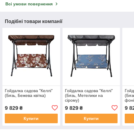
Всі умови повернення
Подібні товари компанії
Гойдалка садова "Келлі"
Гойдалка садова "Келлі"
Гойд
(Бязь, Бежева квітка)
(Бязь, Метелики на
(Бяз
сірому)
фоні
9 829
9 829
9 8
₴
₴
Купити
Купити