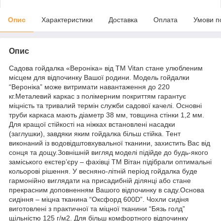
Опис
Характеристики
Доставка
Оплата
Умови п
Опис
Садова гойдалка «Вероніка» від ТМ Vitan стане улюбленим
місцем для відпочинку Вашої родини. Модель гойдалки
“Вероніка” може витримати навантаження до 220
кг.Металевий каркас з полімерним покриттям гарантує
міцність та тривалий термін служби садової качелі. Основні
труби каркаса мають діаметр 38 мм, товщина стінки 1,2 мм.
Для кращої стійкості на ніжках встановлені насадки
(заглушки), завдяки яким гойдалка більш стійка. Тент
виконаний із водовідштовхувальної тканини, захистить Вас від
сонця та дощу.Зовнішній вигляд моделі підійде до будь-якого
заміського екстер’єру – фахівці ТМ Вітан підібрали оптимальні
кольорові рішення. У весняно-літній період гойдалка буде
гармонійно виглядати на присадибній ділянці або стане
прекрасним доповненням Вашого відпочинку в саду.Основа
сидіння – міцна тканина “Оксфорд 600D”. Чохли сидіня
виготовлені з практичної та міцної тканини “Бязь голд”
щільністю 125 г/м2. Для більш комфортного відпочинку