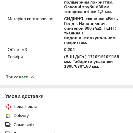
полімерним покриттям.
Основні труби d38мм,
товщина стінки 1,2 мм.
Матеріал виготовлення
СИДІННЯ: тканинна «Бязь
Голд». Наповнювач:
синтепон 800 г/м2. ТЕНТ:
тканина з
водовідштовхувальним
покриттям.
Об'єм, м3
0.204
Розміри
(В.Ш.Д/Гл.) 1710*1910*1155
мм. Габарити упаковки
1900*670*160 мм.
Приховати
Умови доставки
Нова Пошта
Delivery
Самовивіз