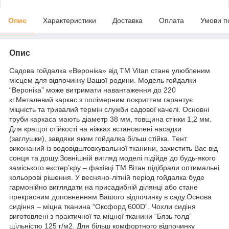
Опис
Характеристики
Доставка
Оплата
Умови п
Опис
Садова гойдалка «Вероніка» від ТМ Vitan стане улюбленим
місцем для відпочинку Вашої родини. Модель гойдалки
“Вероніка” може витримати навантаження до 220
кг.Металевий каркас з полімерним покриттям гарантує
міцність та тривалий термін служби садової качелі. Основні
труби каркаса мають діаметр 38 мм, товщина стінки 1,2 мм.
Для кращої стійкості на ніжках встановлені насадки
(заглушки), завдяки яким гойдалка більш стійка. Тент
виконаний із водовідштовхувальної тканини, захистить Вас від
сонця та дощу.Зовнішній вигляд моделі підійде до будь-якого
заміського екстер’єру – фахівці ТМ Вітан підібрали оптимальні
кольорові рішення. У весняно-літній період гойдалка буде
гармонійно виглядати на присадибній ділянці або стане
прекрасним доповненням Вашого відпочинку в саду.Основа
сидіння – міцна тканина “Оксфорд 600D”. Чохли сидіня
виготовлені з практичної та міцної тканини “Бязь голд”
щільністю 125 г/м2. Для більш комфортного відпочинку