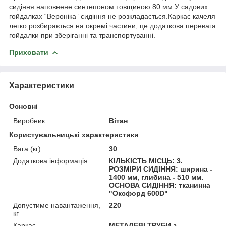
сидіння наповнене синтепоном товщиною 80 мм.У садових
гойдалках “Вероніка” сидіння не розкладається.Каркас качеля
легко розбирається на окремі частини, це додаткова перевага
гойдалки при зберіганні та транспортуванні.
Приховати
Характеристики
Основні
Виробник
Вітан
Користувальницькі характеристики
Вага (кг)
30
Додаткова інформація
КІЛЬКІСТЬ МІСЦЬ: 3.
РОЗМІРИ СИДІННЯ: ширина -
1400 мм, глибина - 510 мм.
ОСНОВА СИДІННЯ: тканинна
"Оксфорд 600D"
Допустиме навантаження,
220
кг
Каркас
МЕТАЛЕВІ ТРУБИ з