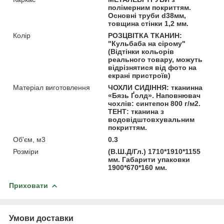
полімерним покриттям.
Основні труби d38мм,
товщина стінки 1,2 мм.
Колір
РОЗЦВІТКА ТКАНИН:
"Кульбаба на сірому"
(Відтінки кольорів
реального товару, можуть
відрізнятися від фото на
екрані пристроїв)
Матеріал виготовлення
ЧОХЛИ СИДІННЯ: тканинна
«Бязь Ґолд». Наповнювач
чохлів: синтепон 800 г/м2.
ТЕНТ: тканина з
водовідштовхувальним
покриттям.
Об'єм, м3
0.3
Розміри
(В.Ш.Д/Гл.) 1710*1910*1155
мм. Габарити упаковки
1900*670*160 мм.
Приховати
Умови доставки