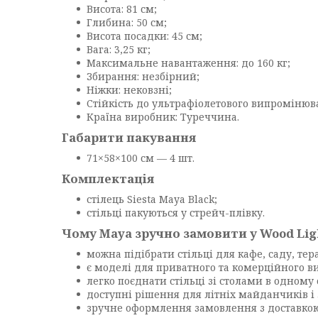
Висота: 81 см;
Глибина: 50 см;
Висота посадки: 45 см;
Вага: 3,25 кг;
Максимальне навантаження: до 160 кг;
Збирання: незбірний;
Ніжки: нековзні;
Стійкість до ультрафіолетового випромінюв
Країна виробник: Туреччина.
Габарити пакування
71×58×100 см — 4 шт.
Комплектація
стілець Siesta Maya Black;
стільці пакуються у стрейч-плівку.
Чому Maya зручно замовити у Wood Lig
можна підібрати стільці для кафе, саду, тер
є моделі для приватного та комерційного в
легко поєднати стільці зі столами в одному 
доступні рішення для літніх майданчиків і
зручне оформлення замовлення з доставкою 