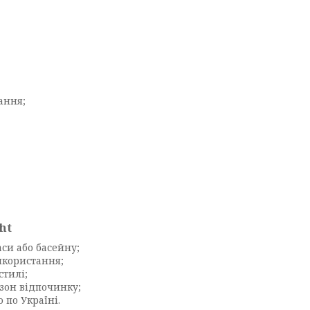
ання;
ht
аси або басейну;
икористання;
стилі;
 зон відпочинку;
по Україні.