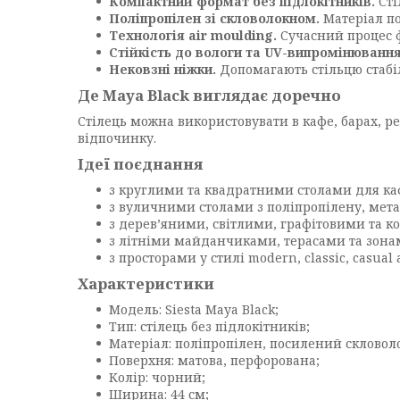
Компактний формат без підлокітників.
Сті
Поліпропілен зі скловолокном.
Матеріал по
Технологія air moulding.
Сучасний процес ф
Стійкість до вологи та UV-випромінювання
Нековзні ніжки.
Допомагають стільцю стабіл
Де Maya Black виглядає доречно
Стілець можна використовувати в кафе, барах, ре
відпочинку.
Ідеї поєднання
з круглими та квадратними столами для ка
з вуличними столами з поліпропілену, мета
з дерев’яними, світлими, графітовими та 
з літніми майданчиками, терасами та зонам
з просторами у стилі modern, classic, casual 
Характеристики
Модель: Siesta Maya Black;
Тип: стілець без підлокітників;
Матеріал: поліпропілен, посилений скловол
Поверхня: матова, перфорована;
Колір: чорний;
Ширина: 44 см;