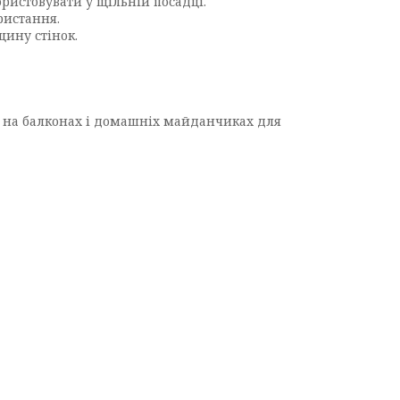
ористовувати у щільній посадці.
ристання.
ину стінок.
ах, на балконах і домашніх майданчиках для