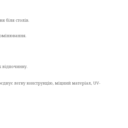
я біля столів.
ромінювання.
х відпочинку.
поєднує легку конструкцію, міцний матеріал, UV-