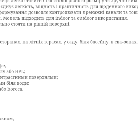
лець легко ставити біля столів різного розміру та зручно вик
єднує легкість, міцність і практичність для щоденного вико
ормування дозволяє контролювати дренажні канали та товщ
.
Модель підходить для indoor та outdoor використання.
ьно стояти на рівній поверхні.
сторанах, на літніх терасах, у саду, біля басейну, в спа-зон
фе;
лу або HPL;
контрастними поверхнями;
и біля води;
або horeca.
окном;