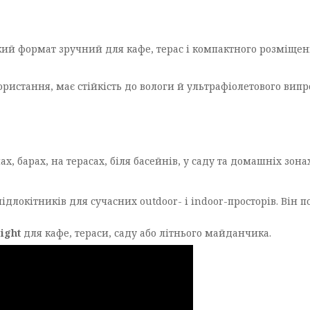
Такий формат зручний для кафе, терас і компактного розміщенн
користання, має стійкість до вологи й ультрафіолетового вип
, барах, на терасах, біля басейнів, у саду та домашніх зона
ідлокітників для сучасних outdoor- і indoor-просторів. Він 
ight
для кафе, тераси, саду або літнього майданчика.