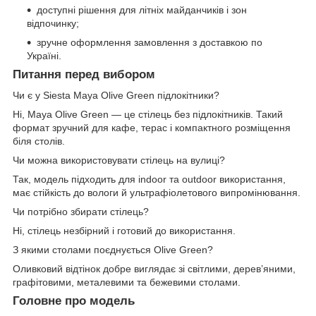
доступні рішення для літніх майданчиків і зон
відпочинку;
зручне оформлення замовлення з доставкою по
Україні.
Питання перед вибором
Чи є у Siesta Maya Olive Green підлокітники?
Ні, Maya Olive Green — це стілець без підлокітників. Такий
формат зручний для кафе, терас і компактного розміщення
біля столів.
Чи можна використовувати стілець на вулиці?
Так, модель підходить для indoor та outdoor використання,
має стійкість до вологи й ультрафіолетового випромінювання.
Чи потрібно збирати стілець?
Ні, стілець незбірний і готовий до використання.
З якими столами поєднується Olive Green?
Оливковий відтінок добре виглядає зі світлими, дерев’яними,
графітовими, металевими та бежевими столами.
Головне про модель