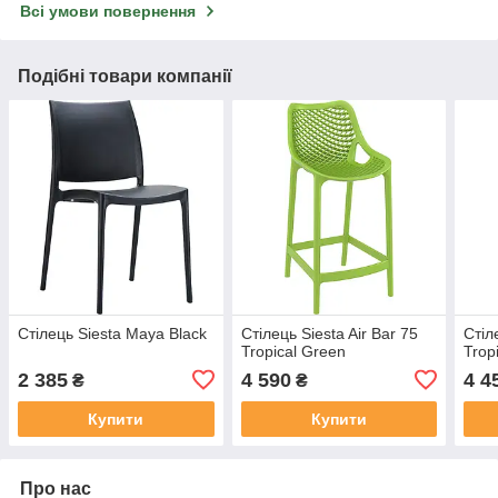
Всі умови повернення
Подібні товари компанії
Стілець Siesta Maya Black
Стілець Siesta Air Bar 75
Стіл
Tropical Green
Trop
2 385
4 590
4 4
₴
₴
Купити
Купити
Про нас