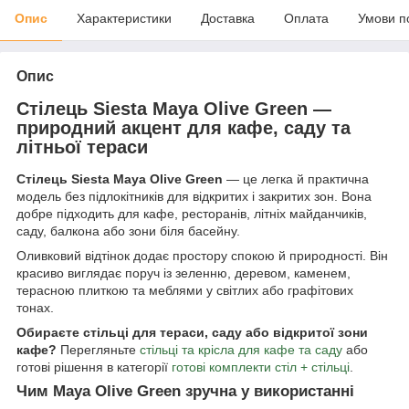
Опис
Характеристики
Доставка
Оплата
Умови п
Опис
Стілець Siesta Maya Olive Green —
природний акцент для кафе, саду та
літньої тераси
Стілець Siesta Maya Olive Green
— це легка й практична
модель без підлокітників для відкритих і закритих зон. Вона
добре підходить для кафе, ресторанів, літніх майданчиків,
саду, балкона або зони біля басейну.
Оливковий відтінок додає простору спокою й природності. Він
красиво виглядає поруч із зеленню, деревом, каменем,
терасною плиткою та меблями у світлих або графітових
тонах.
Обираєте стільці для тераси, саду або відкритої зони
кафе?
Перегляньте
стільці та крісла для кафе та саду
або
готові рішення в категорії
готові комплекти стіл + стільці
.
Чим Maya Olive Green зручна у використанні