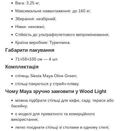
Вага: 3,25 кг;
Максимальне навантаження: до 160 кг;
Збирання: незбірний;
Ніжки: нековзні;
Стійкість до ультрафіолетового випромінювання;
Країна виробник: Туреччина.
Габарити пакування
71×58×100 см — 4 шт.
Комплектація
стілець Siesta Maya Olive Green;
стільці пакуються у стрейч-плівку.
Чому Maya зручно замовити у Wood Light
можна підібрати стільці для кафе, саду, тераси або
басейну;
є моделі для приватного та комерційного
використання;
легко поєднати стільці зі столами в одному стилі;