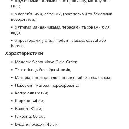
з вуличними столами з поліпропілену, металу або
HPL;
з дерев’яними, світлими, графітовими та бежевими
поверхнями;
з літніми майданчиками, терасами та зонами біля
води;
з просторами у стилі modern, classic, casual або
horeca.
Характеристики
Модель: Siesta Maya Olive Green;
Тип: стілець без підлокітників;
Матеріал: поліпропілен, посилений скловолокном;
Поверхня: матова, перфорована;
Колір: оливковий;
Ширина: 44 см;
Висота: 81 см;
Глибина: 50 см;
Висота посадки: 45 см;