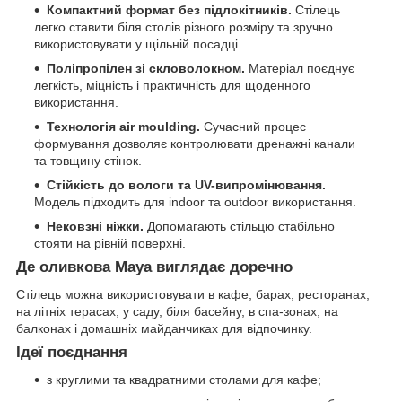
Компактний формат без підлокітників.
Стілець
легко ставити біля столів різного розміру та зручно
використовувати у щільній посадці.
Поліпропілен зі скловолокном.
Матеріал поєднує
легкість, міцність і практичність для щоденного
використання.
Технологія air moulding.
Сучасний процес
формування дозволяє контролювати дренажні канали
та товщину стінок.
Стійкість до вологи та UV-випромінювання.
Модель підходить для indoor та outdoor використання.
Нековзні ніжки.
Допомагають стільцю стабільно
стояти на рівній поверхні.
Де оливкова Maya виглядає доречно
Стілець можна використовувати в кафе, барах, ресторанах,
на літніх терасах, у саду, біля басейну, в спа-зонах, на
балконах і домашніх майданчиках для відпочинку.
Ідеї поєднання
з круглими та квадратними столами для кафе;