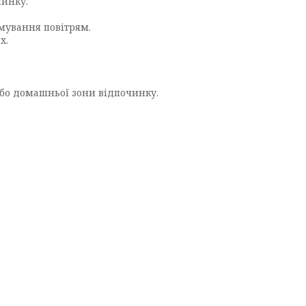
чинку.
мування повітрям.
х.
а або домашньої зони відпочинку.