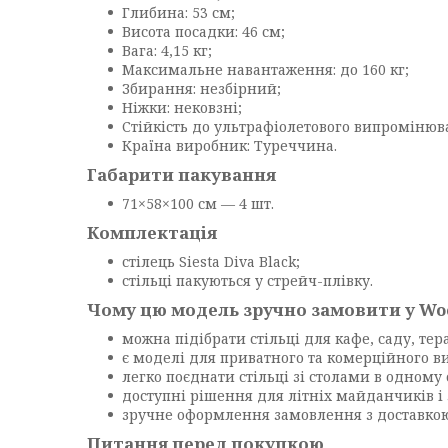
Глибина: 53 см;
Висота посадки: 46 см;
Вага: 4,15 кг;
Максимальне навантаження: до 160 кг;
Збирання: незбірний;
Ніжки: нековзні;
Стійкість до ультрафіолетового випромінюв
Країна виробник: Туреччина.
Габарити пакування
71×58×100 см — 4 шт.
Комплектація
стілець Siesta Diva Black;
стільці пакуються у стрейч-плівку.
Чому цю модель зручно замовити у Woo
можна підібрати стільці для кафе, саду, тер
є моделі для приватного та комерційного в
легко поєднати стільці зі столами в одному 
доступні рішення для літніх майданчиків і
зручне оформлення замовлення з доставкою 
Питання перед покупкою