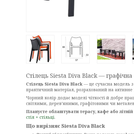
Стілець Siesta Diva Black — графічна
Стілець Siesta Diva Black
— це сучасна модель з 
практичний матеріал, розрахований на активне
Чорний колір додає моделі чіткості й добре прац
світлими, дерев’яними, графітовими чи метале
Плануєте облаштувати терасу, кафе або літні
стіл + стільці
.
Що вирізняє Siesta Diva Black