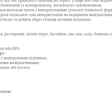
під час тривалого сидіння на терасі, у кафе або зоні відпо
готовлений із поліпропілену, посиленого скловолокном.
ся методом лиття з використанням сучасної технології фор
ріал підходить для використання на відкритих майданчика
учасно та робить образ стільця легшим візуально.
ів, ресторанів, літніх терас, басейнів, спа-зон, саду, балкон
лу або HPL;
фе;
 і нейтральних відтінках;
ітніми майданчиками;
alism або horeca.
окном;