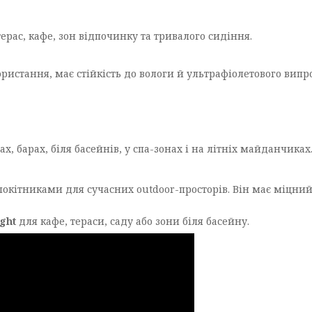
ерас, кафе, зон відпочинку та тривалого сидіння.
користання, має стійкість до вологи й ультрафіолетового вип
, барах, біля басейнів, у спа-зонах і на літніх майданчиках
окітниками для сучасних outdoor-просторів. Він має міцний 
ght
для кафе, тераси, саду або зони біля басейну.