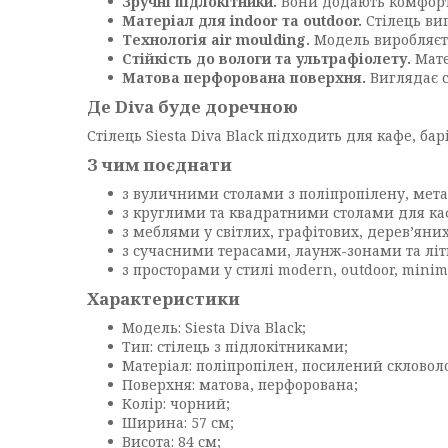
Зручні підлокітники.
Вони додають комфорту 
Матеріал для indoor та outdoor.
Стілець ви
Технологія air moulding.
Модель виробляєть
Стійкість до вологи та ультрафіолету.
Мате
Матова перфорована поверхня.
Виглядає с
Де Diva буде доречною
Стілець Siesta Diva Black підходить для кафе, бар
З чим поєднати
з вуличними столами з поліпропілену, мета
з круглими та квадратними столами для ка
з меблями у світлих, графітових, дерев’яних
з сучасними терасами, лаунж-зонами та л
з просторами у стилі modern, outdoor, minim
Характеристики
Модель: Siesta Diva Black;
Тип: стілець з підлокітниками;
Матеріал: поліпропілен, посилений скловол
Поверхня: матова, перфорована;
Колір: чорний;
Ширина: 57 см;
Висота: 84 см;