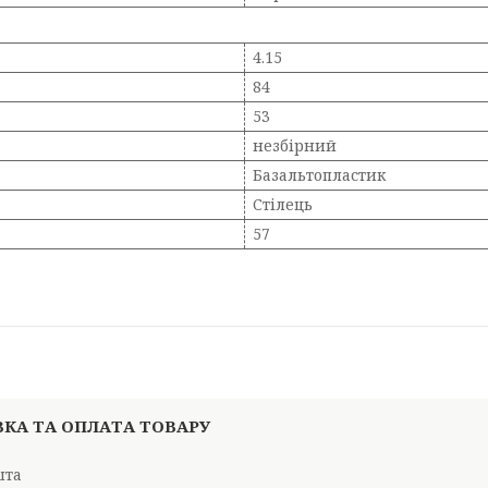
4.15
84
53
незбірний
Базальтопластик
Стілець
57
КА ТА ОПЛАТА ТОВАРУ
шта