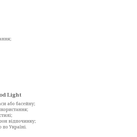
ання;
d Light
аси або басейну;
икористання;
стилі;
 зон відпочинку;
по Україні.